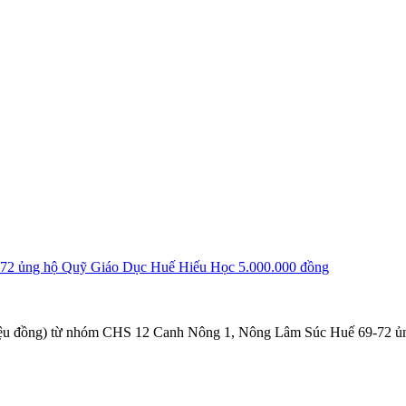
72 ủng hộ Quỹ Giáo Dục Huế Hiếu Học 5.000.000 đồng
riệu đồng) từ nhóm CHS 12 Canh Nông 1, Nông Lâm Súc Huế 69-72 ủn