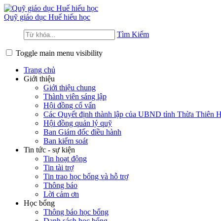
Quỹ giáo dục
Huế hiếu học
Tìm Kiếm
Toggle main menu visibility
Trang chủ
Giới thiệu
Giới thiệu chung
Thành viên sáng lập
Hội đồng cố vấn
Các Quyết định thành lập của UBND tỉnh Thừa Thiên 
Hội đồng quản lý quỹ
Ban Giám đốc điều hành
Ban kiểm soát
Tin tức - sự kiện
Tin hoạt động
Tin tài trợ
Tin trao học bổng và hỗ trợ
Thông báo
Lời cảm ơn
Học bổng
Thông báo học bổng
Danh sách học bổng