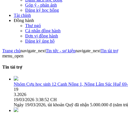
Góp ý - phản ánh
Đăng ký học bổng
Tài chính
Đồng hành
Thư ngỏ
Cá nhân đồng hành
Đơn vị đồng hành
Đăng ký ủng hộ
Trang chủ
navigate_next
Tin tức - sự kiện
navigate_next
Tin tài trợ
menu_open
Tin tài trợ
Nhóm Cựu học sinh 12 Canh Nông 1, Nông Lâm Súc Huế 69-
19
3.2026
19/03/2026 3:38:52 CH
Ngày 19/03/2026, tài khoản Quỹ đã nhận 5.000.000 đ (năm t