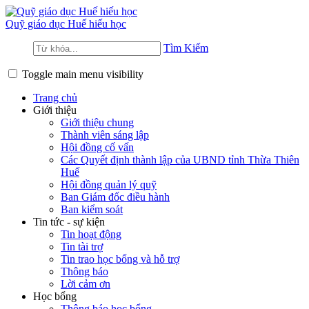
Quỹ giáo dục
Huế hiếu học
Tìm Kiếm
Toggle main menu visibility
Trang chủ
Giới thiệu
Giới thiệu chung
Thành viên sáng lập
Hội đồng cố vấn
Các Quyết định thành lập của UBND tỉnh Thừa Thiên
Huế
Hội đồng quản lý quỹ
Ban Giám đốc điều hành
Ban kiểm soát
Tin tức - sự kiện
Tin hoạt động
Tin tài trợ
Tin trao học bổng và hỗ trợ
Thông báo
Lời cảm ơn
Học bổng
Thông báo học bổng