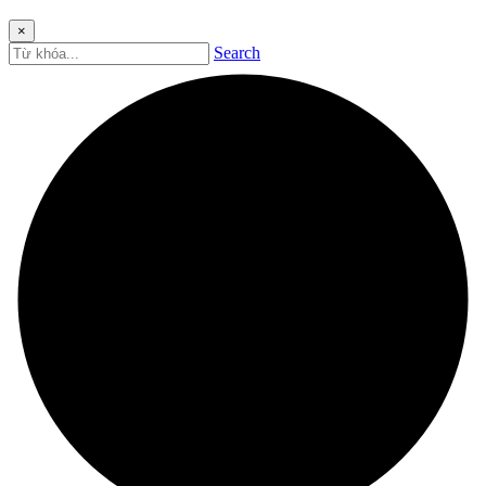
×
Search