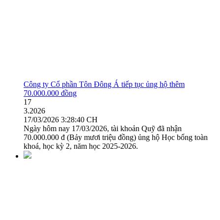
Công ty Cổ phần Tôn Đông Á tiếp tục ủng hộ thêm
70.000.000 đồng
17
3.2026
17/03/2026 3:28:40 CH
Ngày hôm nay 17/03/2026, tài khoản Quỹ đã nhận
70.000.000 đ (Bảy mươi triệu đồng) ủng hộ Học bổng toàn
khoá, học kỳ 2, năm học 2025-2026.