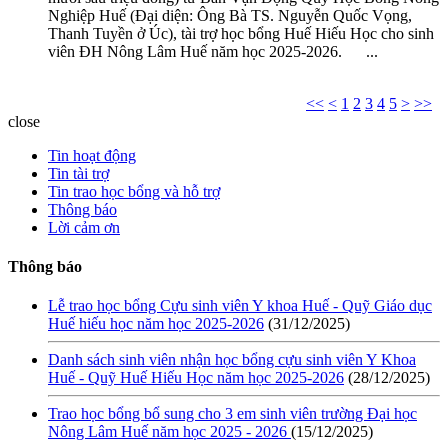
Nghiệp Huế (Đại diện: Ông Bà TS. Nguyễn Quốc Vọng,
Thanh Tuyền ở Úc), tài trợ học bổng Huế Hiếu Học cho sinh
viên ĐH Nông Lâm Huế năm học 2025-2026. ...
<<
<
1
2
3
4
5
>
>>
close
Tin hoạt động
Tin tài trợ
Tin trao học bổng và hỗ trợ
Thông báo
Lời cảm ơn
Thông báo
Lễ trao học bổng Cựu sinh viên Y khoa Huế - Quỹ Giáo dục
Huế hiếu học năm học 2025-2026
(31/12/2025)
Danh sách sinh viên nhận học bổng cựu sinh viên Y Khoa
Huế - Quỹ Huế Hiếu Học năm học 2025-2026
(28/12/2025)
Trao học bổng bổ sung cho 3 em sinh viên trường Đại học
Nông Lâm Huế năm học 2025 - 2026
(15/12/2025)