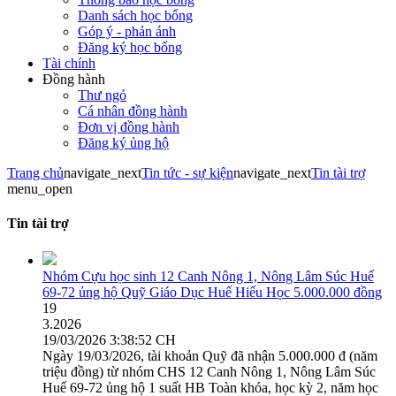
Danh sách học bổng
Góp ý - phản ánh
Đăng ký học bổng
Tài chính
Đồng hành
Thư ngỏ
Cá nhân đồng hành
Đơn vị đồng hành
Đăng ký ủng hộ
Trang chủ
navigate_next
Tin tức - sự kiện
navigate_next
Tin tài trợ
menu_open
Tin tài trợ
Nhóm Cựu học sinh 12 Canh Nông 1, Nông Lâm Súc Huế
69-72 ủng hộ Quỹ Giáo Dục Huế Hiếu Học 5.000.000 đồng
19
3.2026
19/03/2026 3:38:52 CH
Ngày 19/03/2026, tài khoản Quỹ đã nhận 5.000.000 đ (năm
triệu đồng) từ nhóm CHS 12 Canh Nông 1, Nông Lâm Súc
Huế 69-72 ủng hộ 1 suất HB Toàn khóa, học kỳ 2, năm học