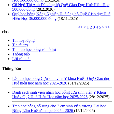
Học 500.000 đồng
(2.3.2026)
Cô Ngô Thị Anh Đào ủng hộ Quỹ Giáo Dục Huế Hiếu Học
500.000 đồng
(28.2.2026)
Quỹ học bổng Nông Nghiệp Huế ủng hộ Quỹ Giáo dục Huế
Hiếu Học 36.000.000 đồng
(18.11.2025)
<<
<
1
2
3
4
5
>
>>
close
Tin hoạt động
Tin tài trợ
Tin trao học bổng và hỗ trợ
Thông báo
Lời cảm ơn
Thông báo
Lễ trao học bổng Cựu sinh viên Y khoa Huế - Quỹ Giáo dục
Huế hiếu học năm học 2025-2026
(31/12/2025)
Danh sách sinh viên nhận học bổng cựu sinh viên Y Khoa
Huế - Quỹ Huế Hiếu Học năm học 2025-2026
(28/12/2025)
Trao học bổng bổ sung cho 3 em sinh viên trường Đại học
Nông Lâm Huế năm học 2025 - 2026
(15/12/2025)