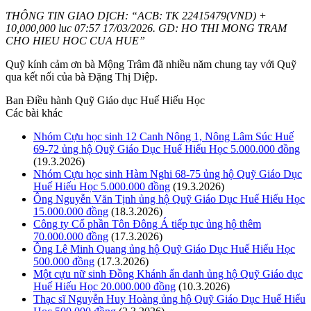
THÔNG TIN GIAO DỊCH: “ACB: TK 22415479(VND) +
10,000,000 luc 07:57 17/03/2026. GD: HO THI MONG TRAM
CHO HIEU HOC CUA HUE”
Quỹ kính cảm ơn bà Mộng Trâm đã nhiều năm chung tay với Quỹ
qua kết nối của bà Đặng Thị Diệp.
Ban Điều hành Quỹ Giáo dục Huế Hiếu Học
Các bài khác
Nhóm Cựu học sinh 12 Canh Nông 1, Nông Lâm Súc Huế
69-72 ủng hộ Quỹ Giáo Dục Huế Hiếu Học 5.000.000 đồng
(19.3.2026)
Nhóm Cựu học sinh Hàm Nghi 68-75 ủng hộ Quỹ Giáo Dục
Huế Hiếu Học 5.000.000 đồng
(19.3.2026)
Ông Nguyễn Văn Tịnh ủng hộ Quỹ Giáo Dục Huế Hiếu Học
15.000.000 đồng
(18.3.2026)
Công ty Cổ phần Tôn Đông Á tiếp tục ủng hộ thêm
70.000.000 đồng
(17.3.2026)
Ông Lê Minh Quang ủng hộ Quỹ Giáo Dục Huế Hiếu Học
500.000 đồng
(17.3.2026)
Một cựu nữ sinh Đồng Khánh ẩn danh ủng hộ Quỹ Giáo dục
Huế Hiếu Học 20.000.000 đồng
(10.3.2026)
Thạc sĩ Nguyễn Huy Hoàng ủng hộ Quỹ Giáo Dục Huế Hiếu