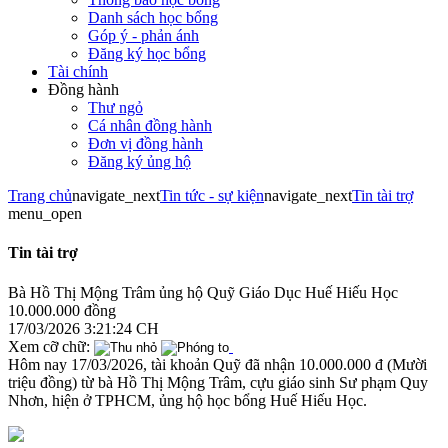
Danh sách học bổng
Góp ý - phản ánh
Đăng ký học bổng
Tài chính
Đồng hành
Thư ngỏ
Cá nhân đồng hành
Đơn vị đồng hành
Đăng ký ủng hộ
Trang chủ
navigate_next
Tin tức - sự kiện
navigate_next
Tin tài trợ
menu_open
Tin tài trợ
Bà Hồ Thị Mộng Trâm ủng hộ Quỹ Giáo Dục Huế Hiếu Học
10.000.000 đồng
17/03/2026 3:21:24 CH
Xem cỡ chữ:
Hôm nay 17/03/2026, tài khoản Quỹ đã nhận 10.000.000 đ (Mười
triệu đồng) từ bà Hồ Thị Mộng Trâm, cựu giáo sinh Sư phạm Quy
Nhơn, hiện ở TPHCM, ủng hộ học bổng Huế Hiếu Học.