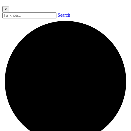
×
Search