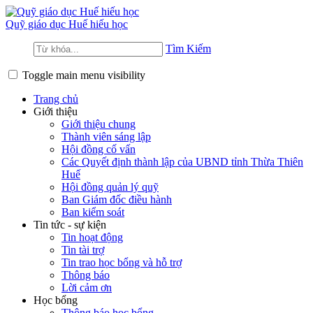
Quỹ giáo dục
Huế hiếu học
Tìm Kiếm
Toggle main menu visibility
Trang chủ
Giới thiệu
Giới thiệu chung
Thành viên sáng lập
Hội đồng cố vấn
Các Quyết định thành lập của UBND tỉnh Thừa Thiên
Huế
Hội đồng quản lý quỹ
Ban Giám đốc điều hành
Ban kiểm soát
Tin tức - sự kiện
Tin hoạt động
Tin tài trợ
Tin trao học bổng và hỗ trợ
Thông báo
Lời cảm ơn
Học bổng
Thông báo học bổng