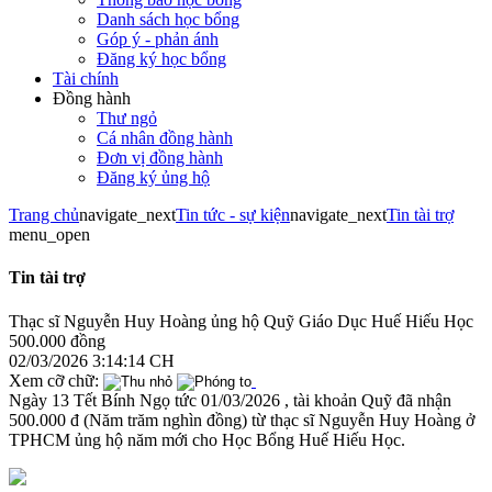
Danh sách học bổng
Góp ý - phản ánh
Đăng ký học bổng
Tài chính
Đồng hành
Thư ngỏ
Cá nhân đồng hành
Đơn vị đồng hành
Đăng ký ủng hộ
Trang chủ
navigate_next
Tin tức - sự kiện
navigate_next
Tin tài trợ
menu_open
Tin tài trợ
Thạc sĩ Nguyễn Huy Hoàng ủng hộ Quỹ Giáo Dục Huế Hiếu Học
500.000 đồng
02/03/2026 3:14:14 CH
Xem cỡ chữ:
Ngày 13 Tết Bính Ngọ tức 01/03/2026 , tài khoản Quỹ đã nhận
500.000 đ (Năm trăm nghìn đồng) từ thạc sĩ Nguyễn Huy Hoàng ở
TPHCM ủng hộ năm mới cho Học Bổng Huế Hiếu Học.