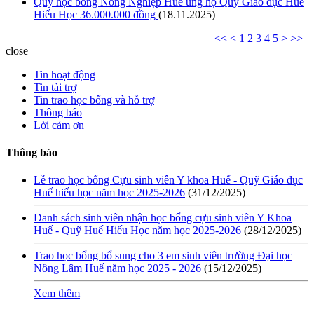
Quỹ học bổng Nông Nghiệp Huế ủng hộ Quỹ Giáo dục Huế
Hiếu Học 36.000.000 đồng
(18.11.2025)
<<
<
1
2
3
4
5
>
>>
close
Tin hoạt động
Tin tài trợ
Tin trao học bổng và hỗ trợ
Thông báo
Lời cảm ơn
Thông báo
Lễ trao học bổng Cựu sinh viên Y khoa Huế - Quỹ Giáo dục
Huế hiếu học năm học 2025-2026
(31/12/2025)
Danh sách sinh viên nhận học bổng cựu sinh viên Y Khoa
Huế - Quỹ Huế Hiếu Học năm học 2025-2026
(28/12/2025)
Trao học bổng bổ sung cho 3 em sinh viên trường Đại học
Nông Lâm Huế năm học 2025 - 2026
(15/12/2025)
Xem thêm