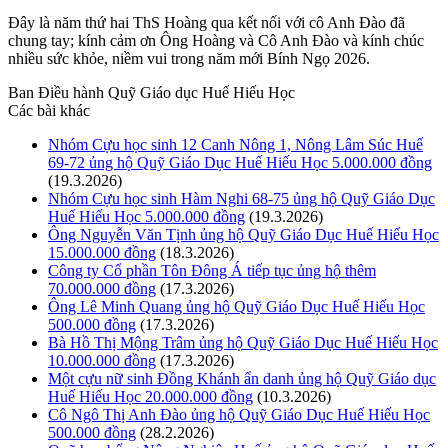
Đây là năm thứ hai ThS Hoàng qua kết nối với cô Anh Đào đã
chung tay; kính cảm ơn Ông Hoàng và Cô Anh Đào và kính chúc
nhiều sức khỏe, niềm vui trong năm mới Bính Ngọ 2026.
Ban Điều hành Quỹ Giáo dục Huế Hiếu Học
Các bài khác
Nhóm Cựu học sinh 12 Canh Nông 1, Nông Lâm Súc Huế
69-72 ủng hộ Quỹ Giáo Dục Huế Hiếu Học 5.000.000 đồng
(19.3.2026)
Nhóm Cựu học sinh Hàm Nghi 68-75 ủng hộ Quỹ Giáo Dục
Huế Hiếu Học 5.000.000 đồng
(19.3.2026)
Ông Nguyễn Văn Tịnh ủng hộ Quỹ Giáo Dục Huế Hiếu Học
15.000.000 đồng
(18.3.2026)
Công ty Cổ phần Tôn Đông Á tiếp tục ủng hộ thêm
70.000.000 đồng
(17.3.2026)
Ông Lê Minh Quang ủng hộ Quỹ Giáo Dục Huế Hiếu Học
500.000 đồng
(17.3.2026)
Bà Hồ Thị Mộng Trâm ủng hộ Quỹ Giáo Dục Huế Hiếu Học
10.000.000 đồng
(17.3.2026)
Một cựu nữ sinh Đồng Khánh ẩn danh ủng hộ Quỹ Giáo dục
Huế Hiếu Học 20.000.000 đồng
(10.3.2026)
Cô Ngô Thị Anh Đào ủng hộ Quỹ Giáo Dục Huế Hiếu Học
500.000 đồng
(28.2.2026)