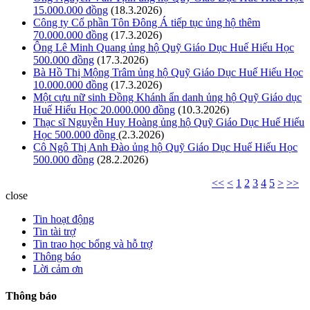
15.000.000 đồng
(18.3.2026)
Công ty Cổ phần Tôn Đông Á tiếp tục ủng hộ thêm
70.000.000 đồng
(17.3.2026)
Ông Lê Minh Quang ủng hộ Quỹ Giáo Dục Huế Hiếu Học
500.000 đồng
(17.3.2026)
Bà Hồ Thị Mộng Trâm ủng hộ Quỹ Giáo Dục Huế Hiếu Học
10.000.000 đồng
(17.3.2026)
Một cựu nữ sinh Đồng Khánh ẩn danh ủng hộ Quỹ Giáo dục
Huế Hiếu Học 20.000.000 đồng
(10.3.2026)
Thạc sĩ Nguyễn Huy Hoàng ủng hộ Quỹ Giáo Dục Huế Hiếu
Học 500.000 đồng
(2.3.2026)
Cô Ngô Thị Anh Đào ủng hộ Quỹ Giáo Dục Huế Hiếu Học
500.000 đồng
(28.2.2026)
<<
<
1
2
3
4
5
>
>>
close
Tin hoạt động
Tin tài trợ
Tin trao học bổng và hỗ trợ
Thông báo
Lời cảm ơn
Thông báo