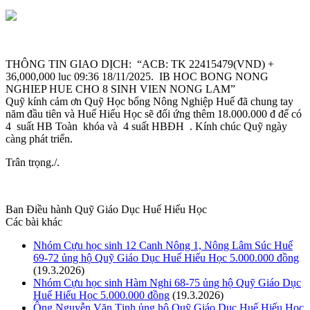
THÔNG TIN GIAO DỊCH: “ACB: TK 22415479(VND) +
36,000,000 luc 09:36 18/11/2025. IB HOC BONG NONG
NGHIEP HUE CHO 8 SINH VIEN NONG LAM”
Quỹ kính cảm ơn Quỹ Học bổng Nông Nghiệp Huế đã chung tay
năm đầu tiên và Huế Hiếu Học sẽ đối ứng thêm 18.000.000 đ để có
4 suất HB Toàn khóa và 4 suất HBĐH . Kính chúc Quỹ ngày
càng phát triển.
Trân trọng./.
Ban Điều hành Quỹ Giáo Dục Huế Hiếu Học
Các bài khác
Nhóm Cựu học sinh 12 Canh Nông 1, Nông Lâm Súc Huế
69-72 ủng hộ Quỹ Giáo Dục Huế Hiếu Học 5.000.000 đồng
(19.3.2026)
Nhóm Cựu học sinh Hàm Nghi 68-75 ủng hộ Quỹ Giáo Dục
Huế Hiếu Học 5.000.000 đồng
(19.3.2026)
Ông Nguyễn Văn Tịnh ủng hộ Quỹ Giáo Dục Huế Hiếu Học