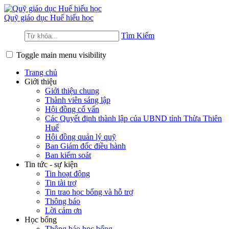
Quỹ giáo dục
Huế hiếu học
Tìm Kiếm
Toggle main menu visibility
Trang chủ
Giới thiệu
Giới thiệu chung
Thành viên sáng lập
Hội đồng cố vấn
Các Quyết định thành lập của UBND tỉnh Thừa Thiên
Huế
Hội đồng quản lý quỹ
Ban Giám đốc điều hành
Ban kiểm soát
Tin tức - sự kiện
Tin hoạt động
Tin tài trợ
Tin trao học bổng và hỗ trợ
Thông báo
Lời cảm ơn
Học bổng
Thông báo học bổng