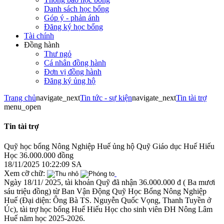
Danh sách học bổng
Góp ý - phản ánh
Đăng ký học bổng
Tài chính
Đồng hành
Thư ngỏ
Cá nhân đồng hành
Đơn vị đồng hành
Đăng ký ủng hộ
Trang chủ
navigate_next
Tin tức - sự kiện
navigate_next
Tin tài trợ
menu_open
Tin tài trợ
Quỹ học bổng Nông Nghiệp Huế ủng hộ Quỹ Giáo dục Huế Hiếu
Học 36.000.000 đồng
18/11/2025 10:22:09 SA
Xem cỡ chữ:
Ngày 18/11/ 2025, tài khoản Quỹ đã nhận 36.000.000 đ ( Ba mươi
sáu triệu đồng) từ Ban Vận Động Quỹ Học Bổng Nông Nghiệp
Huế (Đại diện: Ông Bà TS. Nguyễn Quốc Vọng, Thanh Tuyền ở
Úc), tài trợ học bổng Huế Hiếu Học cho sinh viên ĐH Nông Lâm
Huế năm học 2025-2026.