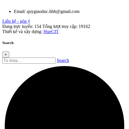
Email:
quygiaoduc.hhh@gmail.com
Liên hệ - góp ý
Đang trực tuyến:
154
Tổng lượt truy cập:
19162
Thiết kế và xây dựng:
HueCIT
Search
×
Search