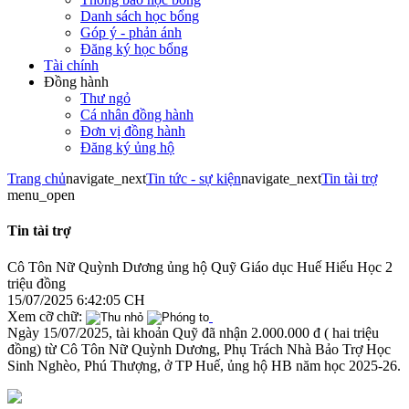
Danh sách học bổng
Góp ý - phản ánh
Đăng ký học bổng
Tài chính
Đồng hành
Thư ngỏ
Cá nhân đồng hành
Đơn vị đồng hành
Đăng ký ủng hộ
Trang chủ
navigate_next
Tin tức - sự kiện
navigate_next
Tin tài trợ
menu_open
Tin tài trợ
Cô Tôn Nữ Quỳnh Dương ủng hộ Quỹ Giáo dục Huế Hiếu Học 2
triệu đồng
15/07/2025 6:42:05 CH
Xem cỡ chữ:
Ngày 15/07/2025, tài khoản Quỹ đã nhận 2.000.000 đ ( hai triệu
đồng) từ Cô Tôn Nữ Quỳnh Dương, Phụ Trách Nhà Bảo Trợ Học
Sinh Nghèo, Phú Thượng, ở TP Huế, ủng hộ HB năm học 2025-26.