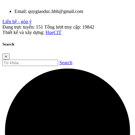
Email:
quygiaoduc.hhh@gmail.com
Liên hệ - góp ý
Đang trực tuyến:
151
Tổng lượt truy cập:
19842
Thiết kế và xây dựng:
HueCIT
Search
×
Search