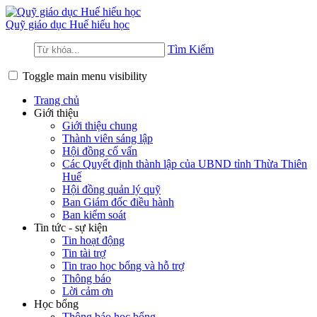
Quỹ giáo dục
Huế hiếu học
Tìm Kiếm
Toggle main menu visibility
Trang chủ
Giới thiệu
Giới thiệu chung
Thành viên sáng lập
Hội đồng cố vấn
Các Quyết định thành lập của UBND tỉnh Thừa Thiên
Huế
Hội đồng quản lý quỹ
Ban Giám đốc điều hành
Ban kiểm soát
Tin tức - sự kiện
Tin hoạt động
Tin tài trợ
Tin trao học bổng và hỗ trợ
Thông báo
Lời cảm ơn
Học bổng
Thông báo học bổng