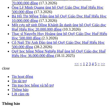
70.000.000 đồng
(17.3.2026)
Ông Lê Minh Quang ủng hộ Quỹ Giáo Dục Huế Hiếu Học
500.000 đồng
(17.3.2026)
Bà Hồ Thị Mộng Trâm ủng hộ Quỹ Giáo Dục Huế Hiếu Học
10.000.000 đồng
(17.3.2026)
Một cựu nữ sinh Đồng Khánh ẩn danh ủng hộ Quỹ Giáo dục
Huế Hiếu Học 20.000.000 đồng
(10.3.2026)
Thạc sĩ Nguyễn Huy Hoàng ủng hộ Quỹ Giáo Dục Huế Hiếu
Học 500.000 đồng
(2.3.2026)
Cô Ngô Thị Anh Đào ủng hộ Quỹ Giáo Dục Huế Hiếu Học
500.000 đồng
(28.2.2026)
Quỹ học bổng Nông Nghiệp Huế ủng hộ Quỹ Giáo dục Huế
Hiếu Học 36.000.000 đồng
(18.11.2025)
<<
<
1
2
3
4
5
>
>>
close
Tin hoạt động
Tin tài trợ
Tin trao học bổng và hỗ trợ
Thông báo
Lời cảm ơn
Thông báo