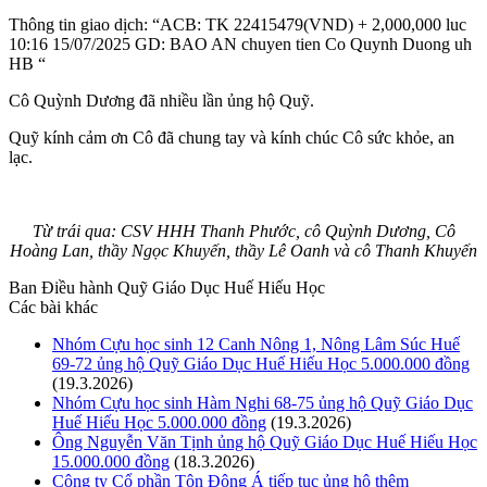
Thông tin giao dịch: “ACB: TK 22415479(VND) + 2,000,000 luc
10:16 15/07/2025 GD: BAO AN chuyen tien Co Quynh Duong uh
HB “
Cô Quỳnh Dương đã nhiều lần ủng hộ Quỹ.
Quỹ kính cảm ơn Cô đã chung tay và kính chúc Cô sức khỏe, an
lạc.
Từ trái qua: CSV HHH Thanh Phước, cô Quỳnh Dương, Cô
Hoàng Lan, thầy Ngọc Khuyến, thầy Lê Oanh và cô Thanh Khuyến
Ban Điều hành Quỹ Giáo Dục Huế Hiếu Học
Các bài khác
Nhóm Cựu học sinh 12 Canh Nông 1, Nông Lâm Súc Huế
69-72 ủng hộ Quỹ Giáo Dục Huế Hiếu Học 5.000.000 đồng
(19.3.2026)
Nhóm Cựu học sinh Hàm Nghi 68-75 ủng hộ Quỹ Giáo Dục
Huế Hiếu Học 5.000.000 đồng
(19.3.2026)
Ông Nguyễn Văn Tịnh ủng hộ Quỹ Giáo Dục Huế Hiếu Học
15.000.000 đồng
(18.3.2026)
Công ty Cổ phần Tôn Đông Á tiếp tục ủng hộ thêm