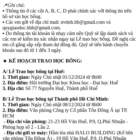
📌Ghi chú
:
▪️ Thông tin ở các cột A, B, C, D phải chính xác với thông tin trên
hồ sơ xin học bổng.
▪️ Các em gởi về địa chỉ mail: nvtinh.hb@gmail.com và
quygiaoduc.hhh@gmail.com.
▪️ Do thông tin tài khoản là nhạy cảm nên Quỹ sẽ lập danh sách và
các em sẽ kiểm tra xác nhận ngay tại Lễ trao học bổng. Đề nghị các
em cố gắng sắp xếp tham dự đông đủ. Quỹ sẽ tiến hành chuyển
khoản sau đó từ 1 đến 3 ngày.
🔹 KẾ HOẠCH TRAO HỌC BỔNG:
A/ Lễ Trao học bổng tại Huế:
1. Thời gian:
Ngày Chủ nhật 01/12/2024 từ 8h00
2. Địa điểm:
Hội trường Đại học Khoa học - Đại học Huế
3. Địa chỉ:
Số 77 Nguyễn Huệ, Thành phố Huế
B/ Lễ Trao học bổng tại Thành phố Hồ Chí Minh:
1. Thời gian:
Ngày Chủ nhật 08/12/2024 từ 8h00
2. Địa điểm:
Văn phòng Công ty Cổ phần Tôn Đông Á tại TP.
HCM
- Địa chỉ văn phòng:
21-23 Hồ Văn Huê, P.9, Q.Phú Nhuận -
Phòng họp số 2 - Lầu 2.
- Địa chỉ gửi xe máy:
Hầm tòa nhà HALO BUILDING (Kế bên
văn phòng Tôn Đông Á) - 19 Hồ Văn Huê, P.9, Q.Phú Nhuận