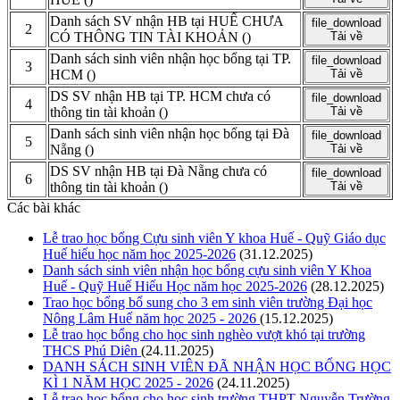
Danh sách SV nhận HB tại HUẾ CHƯA
file_download
2
CÓ THÔNG TIN TÀI KHOẢN
()
Tải về
Danh sách sinh viên nhận học bổng tại TP.
file_download
3
HCM
()
Tải về
DS SV nhận HB tại TP. HCM chưa có
file_download
4
thông tin tài khoản
()
Tải về
Danh sách sinh viên nhận học bổng tại Đà
file_download
5
Nẵng
()
Tải về
DS SV nhận HB tại Đà Nẵng chưa có
file_download
6
thông tin tài khoản
()
Tải về
Các bài khác
Lễ trao học bổng Cựu sinh viên Y khoa Huế - Quỹ Giáo dục
Huế hiếu học năm học 2025-2026
(31.12.2025)
Danh sách sinh viên nhận học bổng cựu sinh viên Y Khoa
Huế - Quỹ Huế Hiếu Học năm học 2025-2026
(28.12.2025)
Trao học bổng bổ sung cho 3 em sinh viên trường Đại học
Nông Lâm Huế năm học 2025 - 2026
(15.12.2025)
Lễ trao học bổng cho học sinh nghèo vượt khó tại trường
THCS Phú Diên
(24.11.2025)
DANH SÁCH SINH VIÊN ĐÃ NHẬN HỌC BỔNG HỌC
KÌ 1 NĂM HỌC 2025 - 2026
(24.11.2025)
Lễ trao học bổng cho học sinh trường THPT Nguyễn Trường