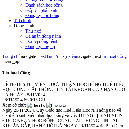
Danh sách học bổng
Góp ý - phản ánh
Đăng ký học bổng
Tài chính
Đồng hành
Thư ngỏ
Cá nhân đồng hành
Đơn vị đồng hành
Đăng ký ủng hộ
Trang chủ
navigate_next
Tin tức - sự kiện
navigate_next
Tin hoạt động
menu_open
Tin hoạt động
ĐỀ NGHỊ SINH VIÊN ĐƯỢC NHẬN HỌC BỔNG HUẾ HIẾU
HỌC CUNG CẤP THÔNG TIN TÀI KHOẢN GẤP, HẠN CUỐI
LÀ NGÀY 28/11/2024
26/11/2024 6:20:15 CH
Xem cỡ chữ:
Ngày 26/11/2024, Quỹ Giáo dục Huế Hiếu Học ra Thông báo về
địa điểm sinh viên nhận học bổng và việc ĐỀ NGHỊ SINH VIÊN
ĐƯỢC NHẬN HỌC BỔNG CUNG CẤP THÔNG TIN TÀI
KHOẢN GẤP, HẠN CUỐI LÀ NGÀY 28/11/2024 để Ban Điều