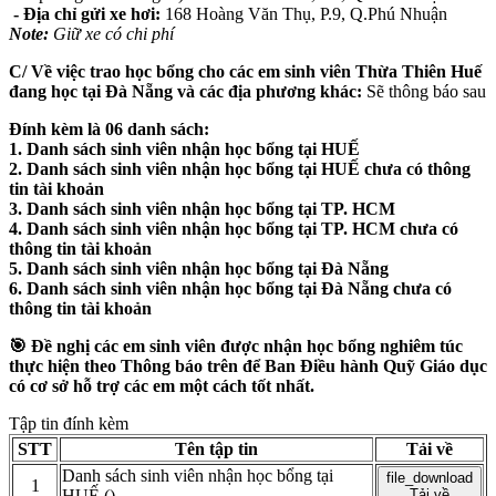
- Địa chỉ gửi xe hơi:
168 Hoàng Văn Thụ, P.9, Q.Phú Nhuận
Note:
Giữ xe có chi phí
C/ Về việc trao học bổng cho các em sinh viên Thừa Thiên Huế
đang học tại Đà Nẵng và các địa phương khác:
Sẽ thông báo sau
Đính kèm là 06 danh sách:
1. Danh sách sinh viên nhận học bổng tại HUẾ
2. Danh sách sinh viên nhận học bổng tại HUẾ chưa có thông
tin tài khoản
3. Danh sách sinh viên nhận học bổng tại TP. HCM
4. Danh sách sinh viên nhận học bổng tại TP. HCM chưa có
thông tin tài khoản
5. Danh sách sinh viên nhận học bổng tại Đà Nẵng
6. Danh sách sinh viên nhận học bổng tại Đà Nẵng chưa có
thông tin tài khoản
️🎯 Đề nghị các em sinh viên được nhận học bổng nghiêm túc
thực hiện theo Thông báo trên để Ban Điều hành Quỹ Giáo dục
có cơ sở hỗ trợ các em một cách tốt nhất.
Tập tin đính kèm
STT
Tên tập tin
Tải về
Danh sách sinh viên nhận học bổng tại
file_download
1
HUẾ
()
Tải về