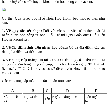
hành Quỹ có cơ sở chuyển khoản tiền học bổng cho các em.
Cụ thể, Quỹ Giáo dục Huế Hiếu Học thông báo một số việc như
sau:
1. Về quy tắc xét chọn:
Đối với các sinh viên năm thứ nhất đã
nhận được học bổng từ báo Tuổi Trẻ thì Quỹ Giáo dục Huế Hiếu
Học sẽ không xét.
2.
Về địa điểm sinh viên nhận học bổng:
Có 03 địa điểm, các em
đúng địa điểm và thời gian.
3.
Về cung cấp thông tin tài khoản:
Hiện nay có nhiều em chưa
cung cấp. Vui lòng cung cấp gấp, hạn chót là cuối ngày 28/11/2024.
Sau ngày đó Quỹ không có cơ sở để chuyển khoản tiền học bổng
cho các em.
Các em cung cấp thông tin tài khoản như sau:
A
B
C
D
E
Số TT hồ
Họ và tên
Ngày tháng năm
Tên ngân
Tên
sơ
lót
sinh
hàng