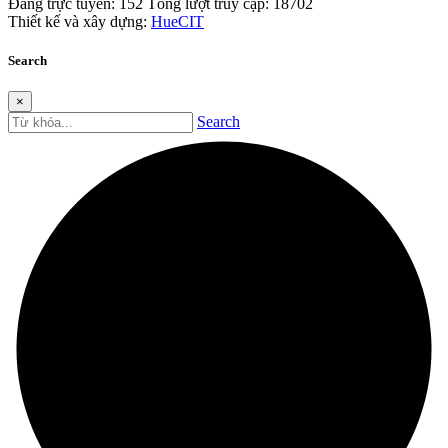
Đang trực tuyến:
152
Tổng lượt truy cập:
18702
Thiết kế và xây dựng:
HueCIT
Search
×
Search