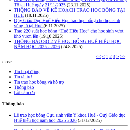
Tộ tại Huế ngày 21/11/2025
(23.11.2025)
THÔNG BÁO VỀ KẾ HOẠCH TRAO HỌC BỔNG TẠI
HUẾ
(18.11.2025)
Qũy Giáo Dục Huế Hiếu Học trao học bổng cho học sinh
vùng lũ tại Huế
(6.11.2025)
Trao 220 suất học bổng “Huế Hiếu Học” cho học sinh vượt
khó vươn lên
(19.10.2025)
THÔNG BÁO SỐ 2 VỀ HỌC BỔNG HUẾ HIẾU HỌC
NĂM HỌC 2025 - 2026
(24.8.2025)
<<
<
1
2
3
>
>>
close
Tin hoạt động
Tin tài trợ
Tin trao học bổng và hỗ trợ
Thông báo
Lời cảm ơn
Thông báo
Lễ trao học bổng Cựu sinh viên Y khoa Huế - Quỹ Giáo dục
Huế hiếu học năm học 2025-2026
(31/12/2025)