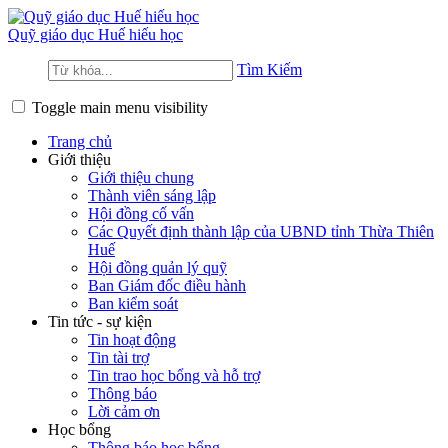
Quỹ giáo dục
Huế hiếu học
Tìm Kiếm
Toggle main menu visibility
Trang chủ
Giới thiệu
Giới thiệu chung
Thành viên sáng lập
Hội đồng cố vấn
Các Quyết định thành lập của UBND tỉnh Thừa Thiên
Huế
Hội đồng quản lý quỹ
Ban Giám đốc điều hành
Ban kiểm soát
Tin tức - sự kiện
Tin hoạt động
Tin tài trợ
Tin trao học bổng và hỗ trợ
Thông báo
Lời cảm ơn
Học bổng
Thông báo học bổng