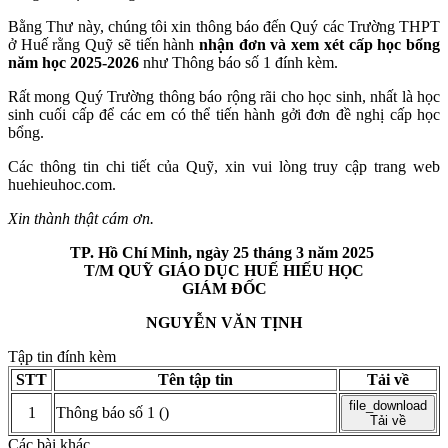
Bằng Thư này, chúng tôi xin thông báo đến Quý các Trường THPT
ở Huế rằng Quỹ sẽ tiến hành
nhận đơn và xem xét cấp học bổng
năm học 2025-2026
như Thông báo số 1 đính kèm.
Rất mong Quý Trường thông báo rộng rãi cho học sinh, nhất là học
sinh cuối cấp để các em có thể tiến hành gởi đơn đề nghị cấp học
bổng.
Các thông tin chi tiết của Quỹ, xin vui lòng truy cập trang web
huehieuhoc.com.
Xin thành thật cám ơn.
TP. Hồ Chí Minh, ngày 25 tháng 3 năm 2025
T/M QUỸ GIÁO DỤC HUẾ HIẾU HỌC
GIÁM ĐỐC
NGUYỄN VĂN TỊNH
Tập tin đính kèm
STT
Tên tập tin
Tải về
file_download
1
Thông báo số 1
()
Tải về
Các bài khác