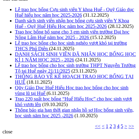
Lễ trao học bổng Cựu sinh viên Y khoa Huế - Quỹ Giáo dục
Huế hiếu học năm học 2025-2026
(31.12.2025)
Danh sách sinh viên nhận học bổng cựu sinh viên Y Khoa
Huế - Quỹ Huế Hiếu Học năm học 2025-2026
(28.12.2025)
Trao học bổng bổ sung cho 3 em sinh viên trường Đại học
Nông Lâm Huế năm học 2025 - 2026
(15.12.2025)
Lễ trao học bổng cho học sinh nghèo vượt khó tại trường
THCS Phú Diên
(24.11.2025)
DANH SÁCH SINH VIÊN ĐÃ NHẬN HỌC BỔNG HỌC
KÌ 1 NĂM HỌC 2025 - 2026
(24.11.2025)
Lễ trao học bổng cho học sinh trường THPT Nguyễn Trường
Tộ tại Huế ngày 21/11/2025
(23.11.2025)
THÔNG BÁO VỀ KẾ HOẠCH TRAO HỌC BỔNG TẠI
HUẾ
(18.11.2025)
Qũy Giáo Dục Huế Hiếu Học trao học bổng cho học sinh
vùng lũ tại Huế
(6.11.2025)
Trao 220 suất học bổng “Huế Hiếu Học” cho học sinh vượt
khó vươn lên
(19.10.2025)
Thông báo gia hạn thời gian nhận hồ sơ Học bổng sinh viên,
học sinh năm học 2025 -2026
(1.10.2025)
<<
<
1
2
3
4
5
>
>>
close