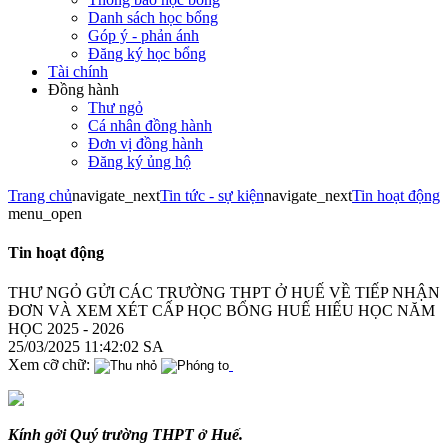
Danh sách học bổng
Góp ý - phản ánh
Đăng ký học bổng
Tài chính
Đồng hành
Thư ngỏ
Cá nhân đồng hành
Đơn vị đồng hành
Đăng ký ủng hộ
Trang chủ
navigate_next
Tin tức - sự kiện
navigate_next
Tin hoạt động
menu_open
Tin hoạt động
THƯ NGỎ GỬI CÁC TRƯỜNG THPT Ở HUẾ VỀ TIẾP NHẬN
ĐƠN VÀ XEM XÉT CẤP HỌC BỔNG HUẾ HIẾU HỌC NĂM
HỌC 2025 - 2026
25/03/2025 11:42:02 SA
Xem cỡ chữ:
Kính gởi Quý trường THPT ở Huế.