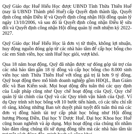
Quỹ Giáo dục Huế Hiếu Học được UBND Tỉnh Thừa Thiên Huế
(nay là UBND Thành phố Huế) cấp Quyết định thành lập, Quyết
định công nhận Điều lệ và Quyết định công nhận Hội đồng quản lý
ngày 13/10/2006, và sau đó là Quyết định công nhận Điều lệ sửa
đổi và Quyết định công nhận Hội đồng quản lý mới nhiệm kỳ 2022-
2027.
Quỹ Giáo dục Huế Hiếu Học là đơn vị từ thiện, không lợi nhuận,
huy động nguồn đóng góp từ các nhà hảo tâm để cấp học bổng cho
các em Sinh viên, học sinh Huế học giỏi, vượt khó.
Qua 18 năm hoạt động, Quỹ đã nhận được sự đóng góp tài trợ của
các nhà hảo tâm gần 18 tỷ đồng và cấp học bổng cho 8.000 sinh
viên học sinh Thừa Thiên Huế với tổng giá trị là hơn 9 tỷ đồng.
Quỹ hoạt động theo mô hình doanh nghiệp gồm HĐQL, Ban Giám
đốc và Ban Kiểm soát. Mọi hoạt dộng đều tuân thủ các quy định
của Luật pháp cũng như Quy chế hoạt động của Quỹ, Quy chế
quản lý tài chính của Quỹ và các Quy trình vận hành của Quỹ. Ví
dụ Quy trình xét học bổng với 10 bước tiến hành, có các tiêu chí rất
rõ ràng, không những Ban xét duyệt phải tuyệt đối tuân thủ mà các
đơn vị đồng hành tài trợ cấp phát học bổng như Hội đồng
hương Phong Điền, Đại học Y Dược Huế, Đại học Khoa học Huế
cũng hoan nghênh và áp dụng. Mọi hoạt động của chúng tôi nhằm
bào đảm rằng chúng tôi sử dụng đồng tiền mà các nhà hảo tâm tài