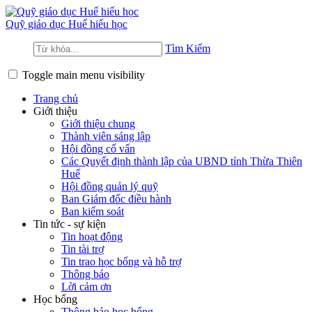
Quỹ giáo dục
Huế hiếu học
Tìm Kiếm
Toggle main menu visibility
Trang chủ
Giới thiệu
Giới thiệu chung
Thành viên sáng lập
Hội đồng cố vấn
Các Quyết định thành lập của UBND tỉnh Thừa Thiên
Huế
Hội đồng quản lý quỹ
Ban Giám đốc điều hành
Ban kiểm soát
Tin tức - sự kiện
Tin hoạt động
Tin tài trợ
Tin trao học bổng và hỗ trợ
Thông báo
Lời cảm ơn
Học bổng
Thông báo học bổng