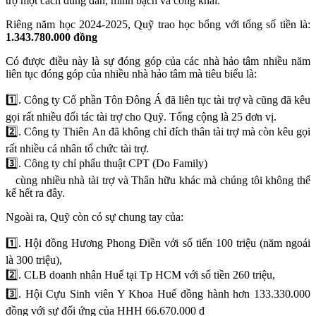
trợ một cách đúng đắn, minh bạch và công khai.
Riêng năm học 2024-2025, Quỹ trao học bổng với tổng số tiền là:
1.343.780.000 đồng
Có được điều này là sự đóng góp của các nhà hảo tâm nhiều năm
liên tục đóng góp của nhiều nhà hảo tâm mà tiêu biểu là:
1️⃣. Công ty Cổ phần Tôn Đông Á đã liên tục tài trợ và cũng đã kêu
gọi rất nhiều đối tác tài trợ cho Quỹ. Tổng cộng là 25 đơn vị.
2️⃣. Công ty Thiên An đã không chỉ đích thân tài trợ mà còn kêu gọi
rất nhiều cá nhân tổ chức tài trợ.
3️⃣. Công ty chỉ phẩu thuật CPT (Do Family)
cùng nhiều nhà tài trợ và Thân hữu khác mà chúng tôi không thể
kể hết ra đây.
Ngoài ra, Quỹ còn có sự chung tay của:
1️⃣. Hội đồng Hương Phong Điền với số tiển 100 triệu (năm ngoái
là 300 triệu),
2️⃣. CLB doanh nhân Huế tại Tp HCM với số tiền 260 triệu,
3️⃣. Hội Cựu Sinh viên Y Khoa Huế đồng hành hơn 133.330.000
đồng với sự đối ứng của HHH 66.670.000 đ