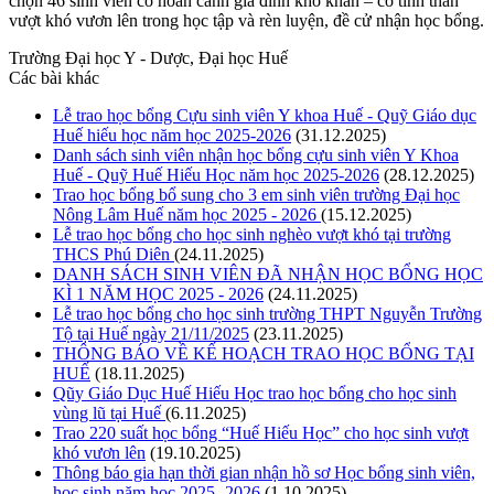
chọn 46 sinh viên có hoàn cảnh gia đình khó khăn – có tinh thần
vượt khó vươn lên trong học tập và rèn luyện, đề cử nhận học bổng.
Trường Đại học Y - Dược, Đại học Huế
Các bài khác
Lễ trao học bổng Cựu sinh viên Y khoa Huế - Quỹ Giáo dục
Huế hiếu học năm học 2025-2026
(31.12.2025)
Danh sách sinh viên nhận học bổng cựu sinh viên Y Khoa
Huế - Quỹ Huế Hiếu Học năm học 2025-2026
(28.12.2025)
Trao học bổng bổ sung cho 3 em sinh viên trường Đại học
Nông Lâm Huế năm học 2025 - 2026
(15.12.2025)
Lễ trao học bổng cho học sinh nghèo vượt khó tại trường
THCS Phú Diên
(24.11.2025)
DANH SÁCH SINH VIÊN ĐÃ NHẬN HỌC BỔNG HỌC
KÌ 1 NĂM HỌC 2025 - 2026
(24.11.2025)
Lễ trao học bổng cho học sinh trường THPT Nguyễn Trường
Tộ tại Huế ngày 21/11/2025
(23.11.2025)
THÔNG BÁO VỀ KẾ HOẠCH TRAO HỌC BỔNG TẠI
HUẾ
(18.11.2025)
Qũy Giáo Dục Huế Hiếu Học trao học bổng cho học sinh
vùng lũ tại Huế
(6.11.2025)
Trao 220 suất học bổng “Huế Hiếu Học” cho học sinh vượt
khó vươn lên
(19.10.2025)
Thông báo gia hạn thời gian nhận hồ sơ Học bổng sinh viên,
học sinh năm học 2025 -2026
(1.10.2025)