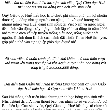
biểu cảm ơn đến Ban Liên lạc cựu sinh viên, Quỹ Giáo dục Huế
hiếu học và gửi lời động viên đến các sinh viên.
Quỹ Giáo dục Huế hiếu học là tổ chức phi chính phủ, phi lợi nhuận
được cộng đồng những người con nặng tình với quê hương và
những người yêu Huế, đang sinh sống tại Việt Nam và nước ngoài
tiến hành vận động - xây dựng, thành lập và hoạt động từ năm 2006
nhằm mục đích kế tiếp truyền thống hiếu học, uống nước nhớ
nguồn, lá lành đùm lá rách của mảnh đất Thừa Thiên Huế thân yêu,
góp phần nhỏ vào sự nghiệp giáo dục ở quê nhà.
46 sinh viên có hoàn cảnh gia đình khó khăn – có tinh thần vượt
khó vươn lên trong học tập và rèn luyện được nhận học bổng với
tổng trị giá 200.000.000 đồng.
Đại diện Ban Giám hiệu Nhà trường tặng hoa cảm ơn Quỹ Giáo
dục Huế hiếu học và Cựu sinh viên Y khoa Huế
Sau khi thống nhất triển khai chương trình học bổng cho sinh viên,
Nhà trường đã thực hiện thông báo, tiếp nhận hồ sơ và phối hợp với
Ban liên lạc Cựu sinh viên, Quỹ Giáo dục Huế hiếu học tổ chức xét