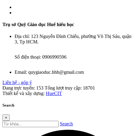
Trụ sở Quỹ Giáo dục Huế hiếu học
Địa chỉ:
123 Nguyễn Đình Chiểu, phường Võ Thị Sáu, quận
3, Tp HCM.
Số điện thoại:
0906990596
Email:
quygiaoduc.hhh@gmail.com
Liên hệ - góp ý
Đang trực tuyến:
153
Tổng lượt truy cập:
18701
Thiết kế và xây dựng:
HueCIT
Search
×
Search