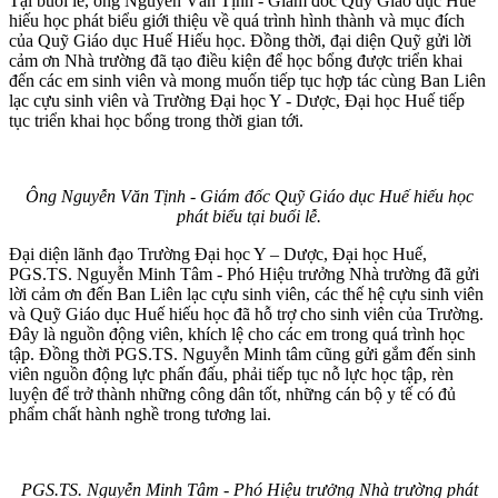
Tại buổi lễ, ông Nguyễn Văn Tịnh - Giám đốc Quỹ Giáo dục Huế
hiếu học phát biểu giới thiệu về quá trình hình thành và mục đích
của Quỹ Giáo dục Huế Hiếu học. Đồng thời, đại diện Quỹ gửi lời
cảm ơn Nhà trường đã tạo điều kiện để học bổng được triển khai
đến các em sinh viên và mong muốn tiếp tục hợp tác cùng Ban Liên
lạc cựu sinh viên và Trường Đại học Y - Dược, Đại học Huế tiếp
tục triển khai học bổng trong thời gian tới.
Ông Nguyễn Văn Tịnh - Giám đốc Quỹ Giáo dục Huế hiếu học
phát biểu tại buổi lễ.
Đại diện lãnh đạo Trường Đại học Y – Dược, Đại học Huế,
PGS.TS. Nguyễn Minh Tâm - Phó Hiệu trưởng Nhà trường đã gửi
lời cảm ơn đến Ban Liên lạc cựu sinh viên, các thế hệ cựu sinh viên
và Quỹ Giáo dục Huế hiếu học đã hỗ trợ cho sinh viên của Trường.
Đây là nguồn động viên, khích lệ cho các em trong quá trình học
tập. Đồng thời PGS.TS. Nguyễn Minh tâm cũng gửi gắm đến sinh
viên nguồn động lực phấn đấu, phải tiếp tục nỗ lực học tập, rèn
luyện để trở thành những công dân tốt, những cán bộ y tế có đủ
phẩm chất hành nghề trong tương lai.
PGS.TS. Nguyễn Minh Tâm - Phó Hiệu trưởng Nhà trường phát