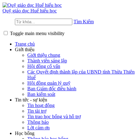
Quỹ giáo dục
Huế hiếu học
Tìm Kiếm
Toggle main menu visibility
Trang chủ
Giới thiệu
Giới thiệu chung
Thành viên sáng lập
Hội đồng cố vấn
Các Quyết định thành lập của UBND tỉnh Thừa Thiên
Huế
Hội đồng quản lý quỹ
Ban Giám đốc điều hành
Ban kiểm soát
Tin tức - sự kiện
Tin hoạt động
Tin tài trợ
Tin trao học bổng và hỗ trợ
Thông báo
Lời cảm ơn
Học bổng
Thông báo học bổng