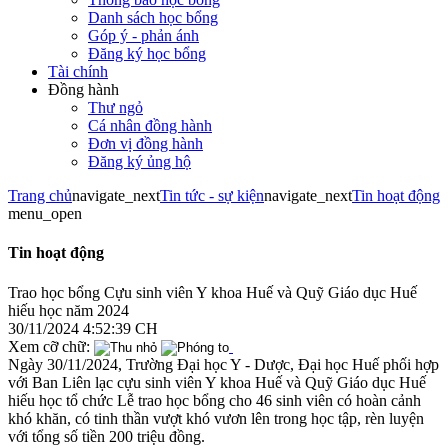
Danh sách học bổng
Góp ý - phản ánh
Đăng ký học bổng
Tài chính
Đồng hành
Thư ngỏ
Cá nhân đồng hành
Đơn vị đồng hành
Đăng ký ủng hộ
Trang chủ
navigate_next
Tin tức - sự kiện
navigate_next
Tin hoạt động
menu_open
Tin hoạt động
Trao học bổng Cựu sinh viên Y khoa Huế và Quỹ Giáo dục Huế
hiếu học năm 2024
30/11/2024 4:52:39 CH
Xem cỡ chữ:
Ngày 30/11/2024, Trường Đại học Y - Dược, Đại học Huế phối hợp
với Ban Liên lạc cựu sinh viên Y khoa Huế và Quỹ Giáo dục Huế
hiếu học tổ chức Lễ trao học bổng cho 46 sinh viên có hoàn cảnh
khó khăn, có tinh thần vượt khó vươn lên trong học tập, rèn luyện
với tổng số tiền 200 triệu đồng.