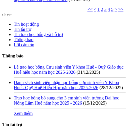
<<
<
1
2
3
4
5
>
>>
close
Tin hoạt động
Tin tài trợ
Tin trao học bổng và hỗ trợ
Thông báo
Lời cảm ơn
Thông báo
Lễ trao học bổng Cựu sinh viên Y khoa Huế - Quỹ Giáo dục
Huế hiếu học năm học 2025-2026
(31/12/2025)
Danh sách sinh viên nhận học bổng cựu sinh viên Y Khoa
Huế - Quỹ Huế Hiếu Học năm học 2025-2026
(28/12/2025)
Trao học bổng bổ sung cho 3 em sinh viên trường Đại học
Nông Lâm Huế năm học 2025 - 2026
(15/12/2025)
Xem thêm
Tin tài trợ