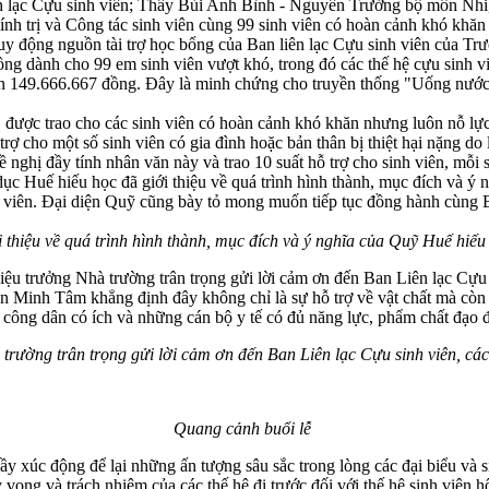
 lạc Cựu sinh viên; Thầy Bùi Anh Bình - Nguyên Trưởng bộ môn Nhi, 
ính trị và Công tác sinh viên cùng 99 sinh viên có hoàn cảnh khó khă
uy động nguồn tài trợ học bổng của Ban liên lạc Cựu sinh viên của T
 đồng dành cho 99 em sinh viên vượt khó, trong đó các thế hệ cựu sin
n 149.666.667 đồng. Đây là minh chứng cho truyền thống "Uống nước n
 được trao cho các sinh viên có hoàn cảnh khó khăn nhưng luôn nỗ lực
ho một số sinh viên có gia đình hoặc bản thân bị thiệt hại nặng do lũ 
 nghị đầy tính nhân văn này và trao 10 suất hỗ trợ cho sinh viên, mỗi s
c Huế hiếu học đã giới thiệu về quá trình hình thành, mục đích và ý 
nh viên. Đại diện Quỹ cũng bày tỏ mong muốn tiếp tục đồng hành cùng
hiệu về quá trình hình thành, mục đích và ý nghĩa của Quỹ Huế hiếu
trưởng Nhà trường trân trọng gửi lời cảm ơn đến Ban Liên lạc Cựu si
Minh Tâm khẳng định đây không chỉ là sự hỗ trợ về vật chất mà còn là 
ng công dân có ích và những cán bộ y tế có đủ năng lực, phẩm chất đạo
ường trân trọng gửi lời cảm ơn đến Ban Liên lạc Cựu sinh viên, các 
Quang cảnh buổi lễ
 đầy xúc động để lại những ấn tượng sâu sắc trong lòng các đại biểu v
ỳ vọng và trách nhiệm của các thế hệ đi trước đối với thế hệ sinh viê