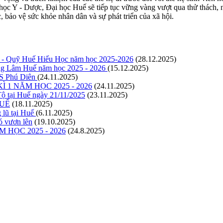
học Y - Dược, Đại học Huế sẽ tiếp tục vững vàng vượt qua thử thách
, bảo vệ sức khỏe nhân dân và sự phát triển của xã hội.
uế - Quỹ Huế Hiếu Học năm học 2025-2026
(28.12.2025)
ông Lâm Huế năm học 2025 - 2026
(15.12.2025)
CS Phú Diên
(24.11.2025)
1 NĂM HỌC 2025 - 2026
(24.11.2025)
ộ tại Huế ngày 21/11/2025
(23.11.2025)
HUẾ
(18.11.2025)
 lũ tại Huế
(6.11.2025)
ó vươn lên
(19.10.2025)
HỌC 2025 - 2026
(24.8.2025)