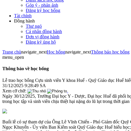
Góp ý - phản ánh
Đăng ký học bổng
Tài chính
Đồng hành
Thư ngỏ
Cá nhân đồng hành
Đơn vị đồng hành
Đăng ký ủng hộ
Trang chủ
navigate_next
Học bổng
navigate_next
Thông báo học bổng
menu_open
Thông báo về học bổng
Lễ trao học bổng Cựu sinh viên Y khoa Huế - Quỹ Giáo dục Huế hi
31/12/2025 9:28:49 SA
Xem cỡ chữ:
Ngày 30/12/2025, Trường Đại học Y - Dược, Đại học Huế đã phối hợp
trong học tập và sinh viên chịu thiệt hại nặng do lũ lụt trong thời gia
Buổi lễ có sự tham dự của Ông Lê Vĩnh Chiến - Phó Giám đốc Quỹ
Ngọc Khuyến - Ủy viên Ban Kiểm soát Quỹ Giáo dục Huế hiếu học