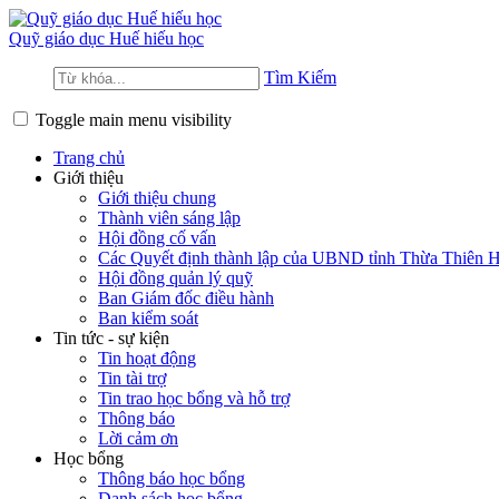
Quỹ giáo dục
Huế hiếu học
Tìm Kiếm
Toggle main menu visibility
Trang chủ
Giới thiệu
Giới thiệu chung
Thành viên sáng lập
Hội đồng cố vấn
Các Quyết định thành lập của UBND tỉnh Thừa Thiên 
Hội đồng quản lý quỹ
Ban Giám đốc điều hành
Ban kiểm soát
Tin tức - sự kiện
Tin hoạt động
Tin tài trợ
Tin trao học bổng và hỗ trợ
Thông báo
Lời cảm ơn
Học bổng
Thông báo học bổng
Danh sách học bổng