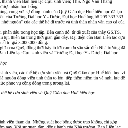
thành viên Ban liên lạc Cựu sinh viên; ThS. Ngô Văn Thắng -
n được nhận học bổng.
rường, cùng với sự đồng hành của Quỹ Giáo dục Huế hiếu học đã tạo
h viên của Trường Đại học Y - Dược, Đại học Huế ủng hộ 299.333.333
hớ nguồn" của các thế hệ đi trước và tinh thần nhân văn cao cả của
, phấn đấu trong học tập. Bên cạnh đó, từ đề xuất của thầy GS.TS.
lụt, thiên tai trong thời gian gần đây. Đại diện của Ban Liên lạc cựu
uất trị giá 3.000.000 đồng.
nghĩa của Quỹ, đồng thời bày tỏ lời cảm ơn sâu sắc đến Nhà trường đã
 Ban Liên lạc Cựu sinh viên và Trường Đại học Y - Dược, Đại học
 học
nh viên, các thế hệ cựu sinh viên và Quỹ Giáo dục Huế hiếu học vì
nguồn động viên tinh thần to lớn, tiếp thêm niềm tin và nghị lực để
 đức phục vụ cộng đồng trong tương lai.
thế hệ cựu sinh viên và Quỹ Giáo dục Huế hiếu học
à sinh viên tham dự. Những suất học bổng được trao không chỉ góp
n hôm nay. Với sự quan tâm, đồng hành của Nhà trường, Ban Liên lạc