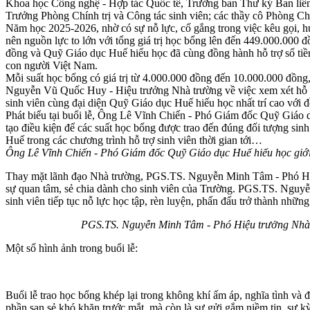
Khoa học Công nghệ - Hợp tác Quốc tế, Trưởng ban Thư ký Ban liên
Trưởng Phòng Chính trị và Công tác sinh viên; các thầy cô Phòng Ch
Năm học 2025-2026, nhờ có sự nỗ lực, cố gắng trong việc kêu gọi, h
nên nguồn lực to lớn với tổng giá trị học bổng lên đến 449.000.000
đồng và Quỹ Giáo dục Huế hiếu học đã cùng đồng hành hỗ trợ số tiề
con người Việt Nam.
Mỗi suất học bổng có giá trị từ 4.000.000 đồng đến 10.000.000 đồng,
Nguyễn Vũ Quốc Huy - Hiệu trưởng Nhà trường về việc xem xét hỗ trợ c
sinh viên cùng đại diện Quỹ Giáo dục Huế hiếu học nhất trí cao với đề
Phát biểu tại buổi lễ, Ông Lê Vĩnh Chiến - Phó Giám đốc Quỹ Giáo dụ
tạo điều kiện để các suất học bổng được trao đến đúng đối tượng si
Huế trong các chương trình hỗ trợ sinh viên thời gian tới…
Ông Lê Vĩnh Chiến - Phó Giám đốc Quỹ Giáo dục Huế hiếu học giới t
Thay mặt lãnh đạo Nhà trường, PGS.TS. Nguyễn Minh Tâm - Phó Hiệu 
sự quan tâm, sẻ chia dành cho sinh viên của Trường. PGS.TS. Nguyễn 
sinh viên tiếp tục nỗ lực học tập, rèn luyện, phấn đấu trở thành nhữ
PGS.TS. Nguyễn Minh Tâm - Phó Hiệu trưởng Nhà tr
Một số hình ảnh trong buổi lễ:
Buổi lễ trao học bổng khép lại trong không khí ấm áp, nghĩa tình và
phần san sẻ khó khăn trước mắt, mà còn là sự gửi gắm niềm tin, sự k