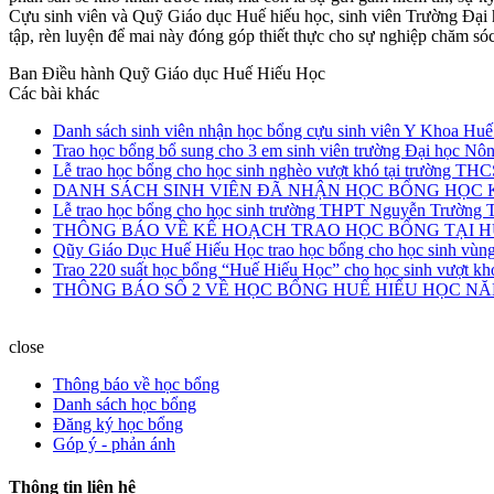
Cựu sinh viên và Quỹ Giáo dục Huế hiếu học, sinh viên Trường Đại 
tập, rèn luyện để mai này đóng góp thiết thực cho sự nghiệp chăm sóc
Ban Điều hành Quỹ Giáo dục Huế Hiếu Học
Các bài khác
Danh sách sinh viên nhận học bổng cựu sinh viên Y Khoa H
Trao học bổng bổ sung cho 3 em sinh viên trường Đại học N
Lễ trao học bổng cho học sinh nghèo vượt khó tại trường TH
DANH SÁCH SINH VIÊN ĐÃ NHẬN HỌC BỔNG HỌC KÌ 
Lễ trao học bổng cho học sinh trường THPT Nguyễn Trường T
THÔNG BÁO VỀ KẾ HOẠCH TRAO HỌC BỔNG TẠI 
Qũy Giáo Dục Huế Hiếu Học trao học bổng cho học sinh vùng
Trao 220 suất học bổng “Huế Hiếu Học” cho học sinh vượt kh
THÔNG BÁO SỐ 2 VỀ HỌC BỔNG HUẾ HIẾU HỌC NĂM 
close
Thông báo về học bổng
Danh sách học bổng
Đăng ký học bổng
Góp ý - phản ánh
Thông tin liên hệ