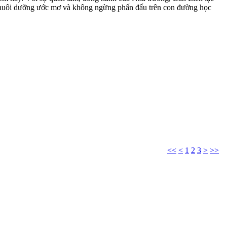
, nuôi dưỡng ước mơ và không ngừng phấn đấu trên con đường học
<<
<
1
2
3
>
>>