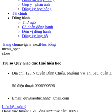
Góp ý - phản ánh
Đăng ký học bổng
Tài chính
Đồng hành
Thư ngỏ
Cá nhân đồng hành
Đơn vị đồng hành
Đăng ký ủng hộ
Trang chủ
navigate_next
Học bổng
menu_open
close
Trụ sở Quỹ Giáo dục Huế hiếu học
Địa chỉ:
123 Nguyễn Đình Chiểu, phường Võ Thị Sáu, quận 
Số điện thoại:
0906990596
Email:
quygiaoduc.hhh@gmail.com
Liên hệ - góp ý
Đang trực tuyến:
154
Tổng lượt truy cập:
18897