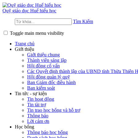
Quỹ giáo dục
Huế hiếu học
Tìm Kiếm
Toggle main menu visibility
Trang chủ
Giới thiệu
Giới thiệu chung
Thành viên sáng lập
Hội đồng cố vấn
Các Quyết định thành lập của UBND tỉnh Thừa Thiên 
Hội đồng quản lý quỹ
Ban Giám đốc điều hành
Ban kiểm soát
Tin tức - sự kiện
Tin hoạt động
Tin tài trợ
Tin trao học bổng và hỗ trợ
Thông báo
Lời cảm ơn
Học bổng
Thông báo học bổng
Danh sách học bổng