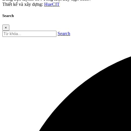
Thiết kế và xây dựng:
HueCIT
Search
×
Search