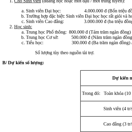
Cho Sinh viên
(đđang học hoặc mới đậu / mới trúng tuyển):
Sinh viên Đại học: 4.000.000 đ (Bốn triệu đồng
Trường hợp đặc biệt: Sinh viên Đại học học rất giỏi và 
Sinh viên Cao đẳng: 3.000.000 đ (ba triệu đồng) 
Học sinh:
Trung học Phổ thông: 800.000 đ (Tám trăm ngàn đồng) /
Trung học Cơ sở: 500.000 đ (Năm trăm ngàn đồng) 
Tiểu học: 300.000 đ (Ba trăm ngàn đồng) / 
Số lượng tùy theo nguồn tài trợ.
B/ Dự kiến số lượng:
Dự kiến n
Trong đó: Toàn khóa (10 t
Sinh viên (4 tr/
Cao đẳng (3 tr/