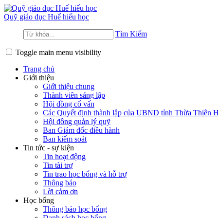
Quỹ giáo dục
Huế hiếu học
Tìm Kiếm
Toggle main menu visibility
Trang chủ
Giới thiệu
Giới thiệu chung
Thành viên sáng lập
Hội đồng cố vấn
Các Quyết định thành lập của UBND tỉnh Thừa Thiên 
Hội đồng quản lý quỹ
Ban Giám đốc điều hành
Ban kiểm soát
Tin tức - sự kiện
Tin hoạt động
Tin tài trợ
Tin trao học bổng và hỗ trợ
Thông báo
Lời cảm ơn
Học bổng
Thông báo học bổng
Danh sách học bổng