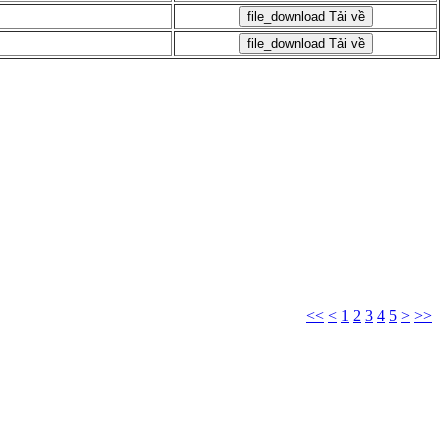
file_download
Tải về
file_download
Tải về
<<
<
1
2
3
4
5
>
>>