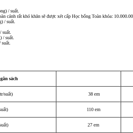
) / suất.
hoàn cảnh rất khó khăn sẽ được xét cấp Học bổng Toàn khóa: 10.000.000
/ suất.
 suất.
/ suất.
suất.
gân sách
r/suất)
38 em
suất)
110 em
suất)
27 em