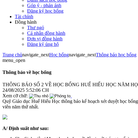
Góp ý - phản ánh
Đăng ký học bổng
Tài chính
Đồng hành
Thư ngỏ
Cá nhân đồng hành
Đơn vị đồng hành
Đăng ký ủng hộ
Trang chủ
navigate_next
Học bổng
navigate_next
Thông báo học bổng
menu_open
Thông báo về học bổng
THÔNG BÁO SỐ 2 VỀ HỌC BỔNG HUẾ HIẾU HỌC NĂM HỌC 
24/08/2025 5:52:06 CH
Xem cỡ chữ:
Quỹ Giáo dục Huế Hiếu Học thông báo kế hoạch xét duyệt học bổng ch
viên năm thứ nhất.
A/ Định suất như sau: