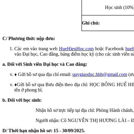
Học sinh (10%
Ghi chú:
C/ Phương thức nộp đơn:
Các em vào trang web
HueHieuHoc.com
hoặc Facebook
hue
vào Đại học, Cao đẳng, bảng điểm học kỳ (cho các sinh viên nă
a. Đối với Sinh viên Đại học và Cao đẳng:
♦ Gửi hồ sơ qua địa chỉ email:
quygiaoduc.hhh@gmail.com
(ưu
♦Gửi hồ sơ qua Bưu điện theo địa chỉ: HỌC BỔNG HUẾ HIẾ
tên ở phong bì.
b. Đối với học sinh:
Nhận hồ sơ trực tiếp tại địa chỉ: Phòng Hành chá
Người nhận: Cô NGUYỄN THỊ HƯƠNG LÀI – Điện
D/ Thời hạn nhận hồ sơ: 15 - 30/09/2025.