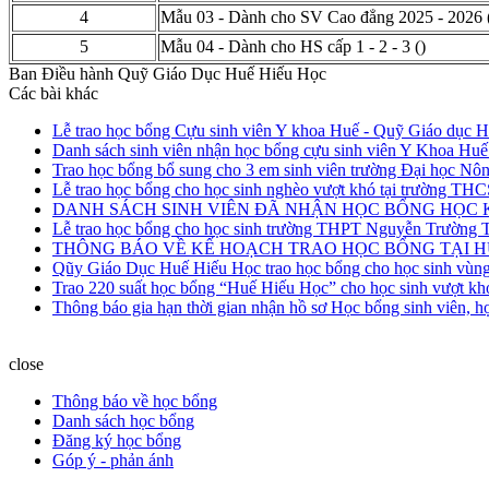
4
Mẫu 03 - Dành cho SV Cao đẳng 2025 - 2026
5
Mẫu 04 - Dành cho HS cấp 1 - 2 - 3
()
Ban Điều hành Quỹ Giáo Dục Huế Hiếu Học
Các bài khác
Lễ trao học bổng Cựu sinh viên Y khoa Huế - Quỹ Giáo dục 
Danh sách sinh viên nhận học bổng cựu sinh viên Y Khoa H
Trao học bổng bổ sung cho 3 em sinh viên trường Đại học N
Lễ trao học bổng cho học sinh nghèo vượt khó tại trường TH
DANH SÁCH SINH VIÊN ĐÃ NHẬN HỌC BỔNG HỌC KÌ 
Lễ trao học bổng cho học sinh trường THPT Nguyễn Trường T
THÔNG BÁO VỀ KẾ HOẠCH TRAO HỌC BỔNG TẠI 
Qũy Giáo Dục Huế Hiếu Học trao học bổng cho học sinh vùng
Trao 220 suất học bổng “Huế Hiếu Học” cho học sinh vượt kh
Thông báo gia hạn thời gian nhận hồ sơ Học bổng sinh viên, 
close
Thông báo về học bổng
Danh sách học bổng
Đăng ký học bổng
Góp ý - phản ánh