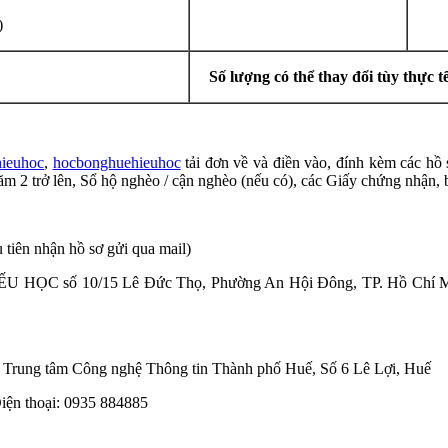
)
Số lượng có thể thay đổi tùy thực tế
hieuhoc
,
hocbonghuehieuhoc
tải đơn về và điền vào, đính kèm các hồ 
m 2 trở lên, Sổ hộ nghèo / cận nghèo (nếu có), các Giấy chứng nhận, 
 tiên nhận hồ sơ gửi qua mail)
U HỌC số 10/15 Lê Đức Thọ, Phường An Hội Đông, TP. Hồ Chí Mi
nh, Trung tâm Công nghệ Thông tin Thành phố Huế, Số 6 Lê Lợi, Huế
 thoại: 0935 884885